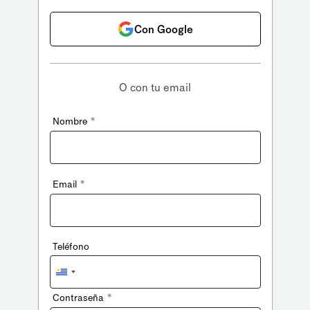
Con Google
O con tu email
*
Nombre
*
Email
Teléfono
Uruguay
+598
*
Contraseña