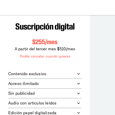
Suscripción digital
$255/mes
A partir del tercer mes $510/mes
Podés cancelar cuando quieras
Contenido exclusivo
Además de leer todos los contenidos
Acceso ilimitado
digitales de
la diaria
, podrás acceder a
los contenidos de Le Monde
Accedés sin límites a todos nuestros
Sin publicidad
diplomatique.
contenidos.
Navegá el sitio web sin espacios
Audio con artículos leídos
publicitarios.
Podrás escuchar los principales
Edición papel digitalizada
artículos del día, leídos por nuestro