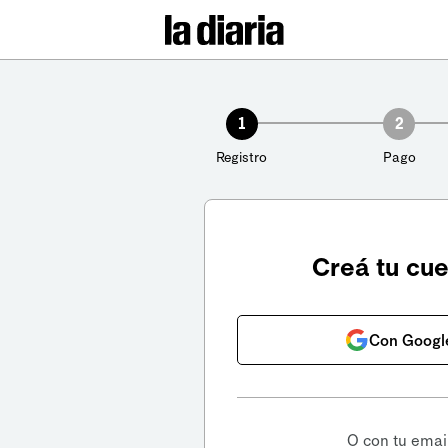
1
2
Registro
Pago
Creá tu cu
Con Googl
O con tu emai