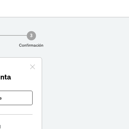
3
Confirmación
enta
e
l