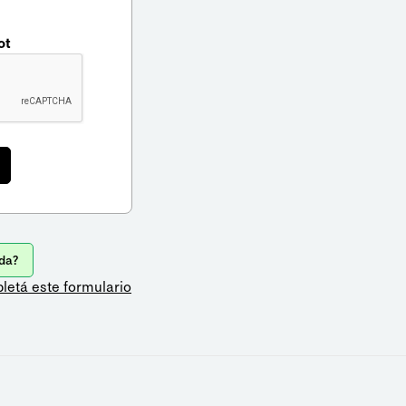
ot
da?
letá este formulario