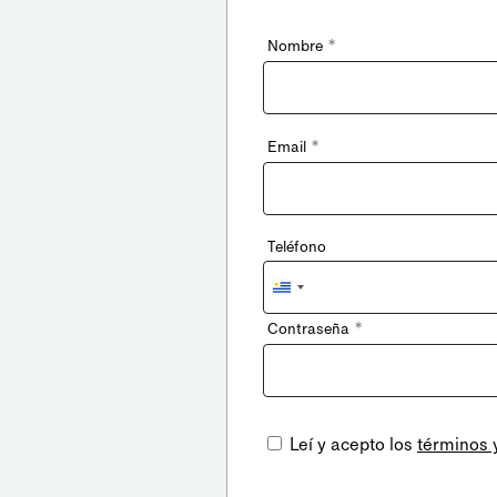
*
Nombre
*
Email
Teléfono
Uruguay
+598
*
Contraseña
Leí y acepto los
términos 