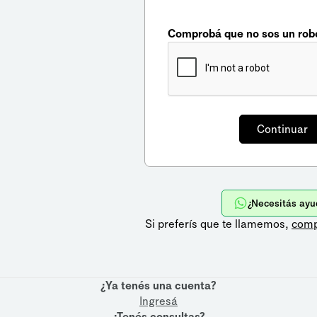
Comprobá que no sos un rob
¿Necesitás ayu
Si preferís que te llamemos,
comp
¿Ya tenés una cuenta?
Ingresá
¿Tenés consultas?