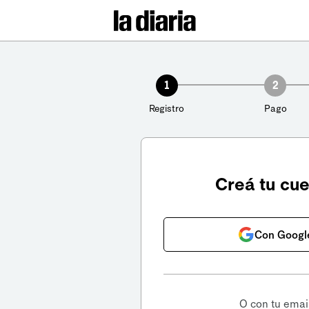
1
2
Registro
Pago
Creá tu cu
Con Googl
O con tu emai