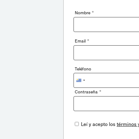
*
Nombre
*
Email
Teléfono
Uruguay
+598
*
Contraseña
Leí y acepto los
términos 