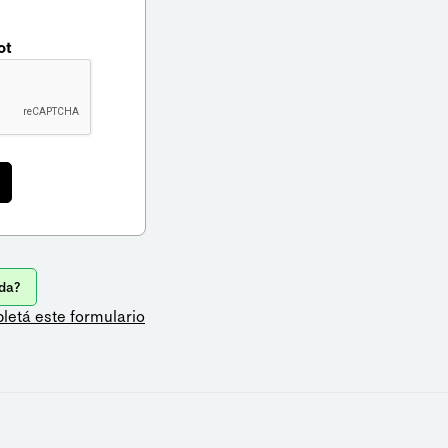
ot
da?
letá este formulario