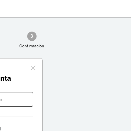
3
Confirmación
enta
e
l