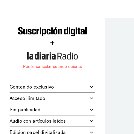
Suscripción digital
+
Podés cancelar cuando quieras
Contenido exclusivo
Además de leer todos los contenidos
Acceso ilimitado
digitales de
la diaria
, podrás acceder a
los contenidos de Le Monde
Accedés sin límites a todos nuestros
Sin publicidad
diplomatique.
contenidos.
Navegá el sitio web sin espacios
Audio con artículos leídos
publicitarios.
Podrás escuchar los principales
Edición papel digitalizada