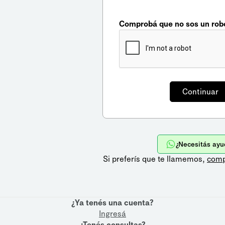
Comprobá que no sos un rob
¿Necesitás ayu
Si preferís que te llamemos,
comp
¿Ya tenés una cuenta?
Ingresá
¿Tenés consultas?