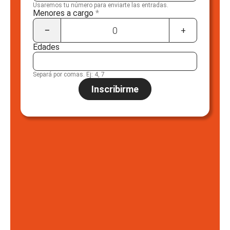
Usaremos tu número para enviarte las entradas.
Menores a cargo
*
−
0
+
Edades
Separá por comas. Ej: 4, 7
Inscribirme