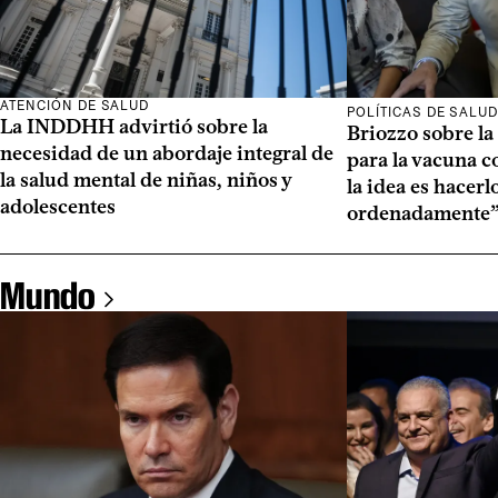
ATENCIÓN DE SALUD
POLÍTICAS DE SALU
La INDDHH advirtió sobre la
Briozzo sobre la
necesidad de un abordaje integral de
para la vacuna c
la salud mental de niñas, niños y
la idea es hacerl
adolescentes
ordenadamente
Mundo