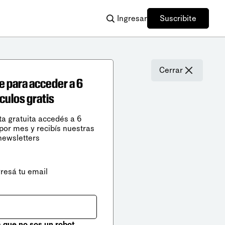
Ingresar
Suscribite
Cerrar
e para acceder a 6
ículos gratis
ta gratuita accedés a 6
 por mes y recibís nuestras
newsletters
gresá tu email
que no sos un robot