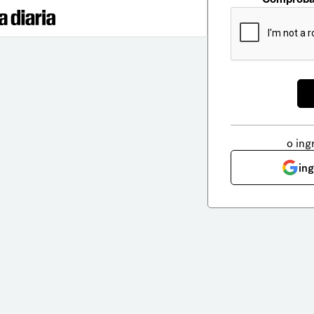
o ing
in