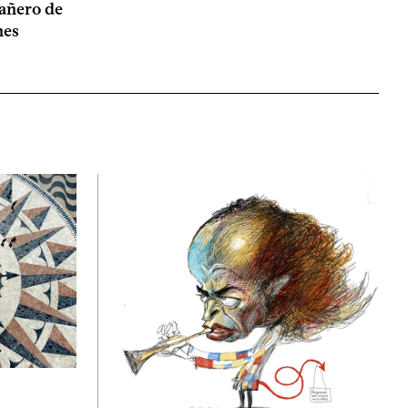
añero de
nes