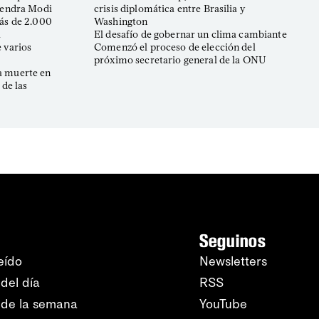
arendra Modi
crisis diplomática entre Brasilia y
más de 2.000
Washington
l
El desafío de gobernar un clima cambiante
 varios
Comenzó el proceso de elección del
próximo secretario general de la ONU
a muerte en
 de las
Seguinos
eído
Newsletters
del día
RSS
 de la semana
YouTube