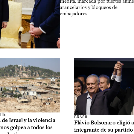
inédita, marcada por fuertes aum
arancelarios y bloqueos de
embajadores
NTE
BRASIL
 de Israel y la violencia
Flávio Bolsonaro eligió 
onos golpea a todos los
integrante de su partid