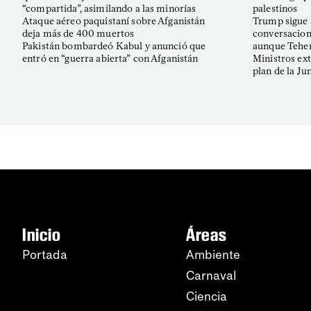
“compartida”, asimilando a las minorías
palestinos
Ataque aéreo paquistaní sobre Afganistán
Trump sigue 
deja más de 400 muertos
conversacion
Pakistán bombardeó Kabul y anunció que
aunque Teher
entró en “guerra abierta” con Afganistán
Ministros ext
plan de la J
Inicio
Áreas
Portada
Ambiente
Carnaval
Ciencia