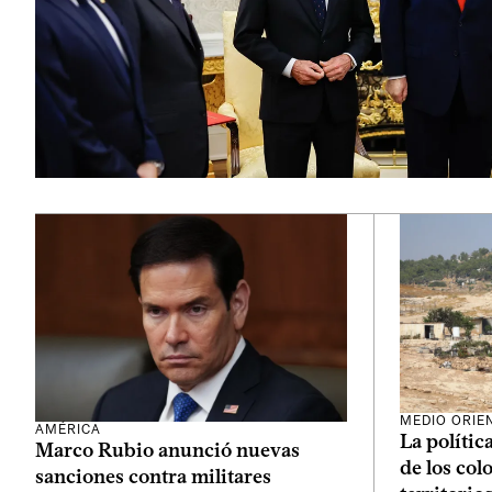
MEDIO ORIE
AMÉRICA
La política
Marco Rubio anunció nuevas
de los col
sanciones contra militares