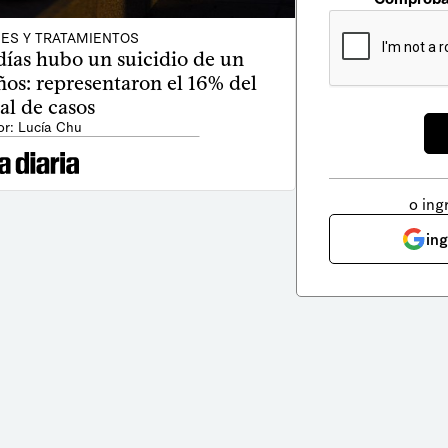
ES Y TRATAMIENTOS
días hubo un suicidio de un
os: representaron el 16% del
tal de casos
or: Lucía Chu
o ing
in