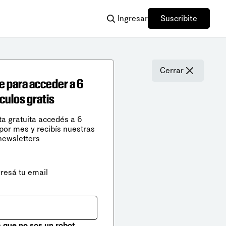
Ingresar
Suscribite
Cerrar
e para acceder a 6
ículos gratis
ta gratuita accedés a 6
 por mes y recibís nuestras
newsletters
gresá tu email
que no sos un robot