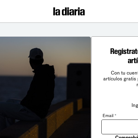
Registrat
art
Con tu cuen
artículos gratis
In
Email
*
Comprobá 