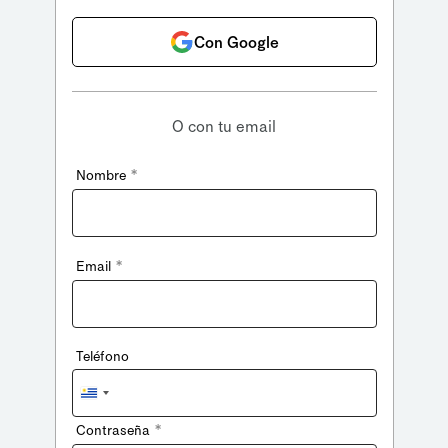
Con Google
O con tu email
*
Nombre
*
Email
Teléfono
Uruguay
+598
*
Contraseña