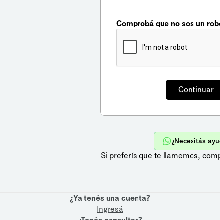
Comprobá que no sos un rob
¿Necesitás ayu
Si preferís que te llamemos,
comp
¿Ya tenés una cuenta?
Ingresá
¿Tenés consultas?