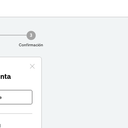
3
Confirmación
enta
e
l