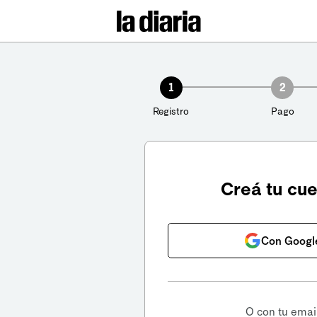
1
2
Registro
Pago
Creá tu cu
Con Googl
O con tu emai