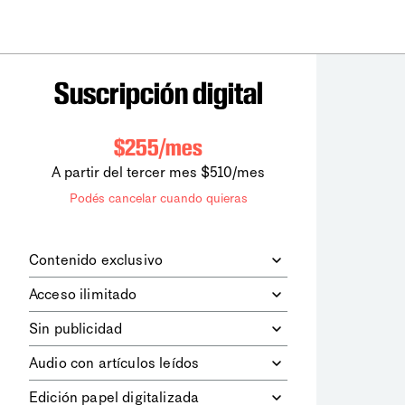
Suscripción digital
$255/mes
A partir del tercer mes $510/mes
Podés cancelar cuando quieras
Contenido exclusivo
Además de leer todos los contenidos
Acceso ilimitado
digitales de
la diaria
, podrás acceder a
los contenidos de Le Monde
Accedés sin límites a todos nuestros
Sin publicidad
diplomatique.
contenidos.
Navegá el sitio web sin espacios
Audio con artículos leídos
publicitarios.
Podrás escuchar los principales
Edición papel digitalizada
artículos del día, leídos por nuestro