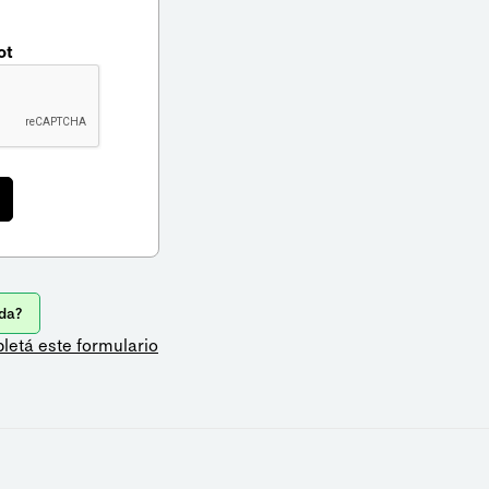
ot
da?
letá este formulario