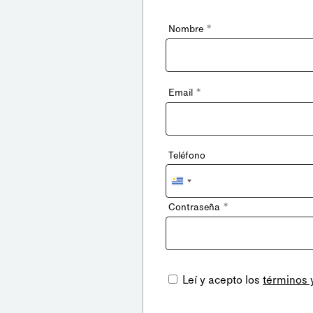
*
Nombre
*
Email
Teléfono
Uruguay
+598
*
Contraseña
Leí y acepto los
términos 