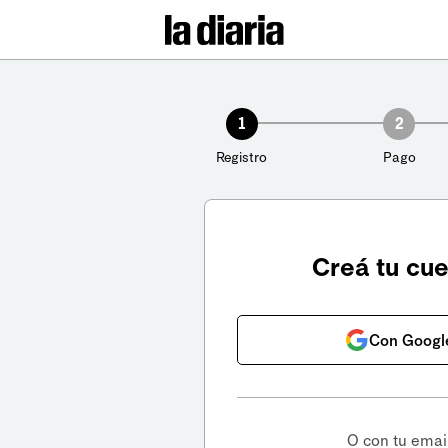
1
2
Registro
Pago
Creá tu cu
Con Googl
O con tu emai