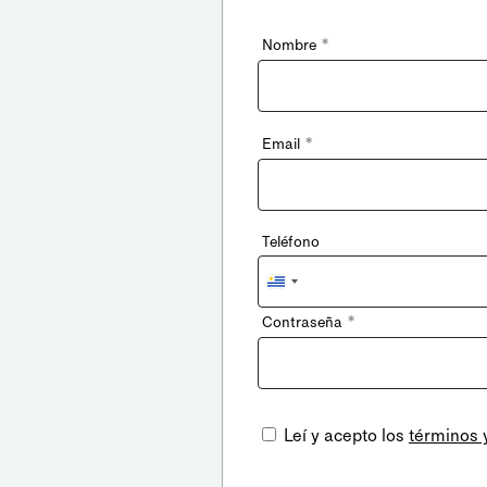
*
Nombre
*
Email
Teléfono
Uruguay
+598
*
Contraseña
Leí y acepto los
términos 