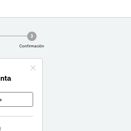
3
Confirmación
enta
e
l