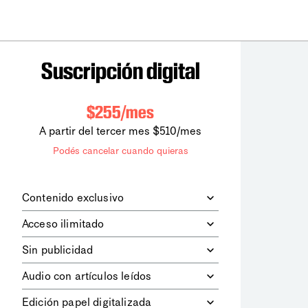
Suscripción digital
$255/mes
A partir del tercer mes $510/mes
Podés cancelar cuando quieras
Contenido exclusivo
Además de leer todos los contenidos
Acceso ilimitado
digitales de
la diaria
, podrás acceder a
los contenidos de Le Monde
Accedés sin límites a todos nuestros
Sin publicidad
diplomatique.
contenidos.
Navegá el sitio web sin espacios
Audio con artículos leídos
publicitarios.
Podrás escuchar los principales
Edición papel digitalizada
artículos del día, leídos por nuestro