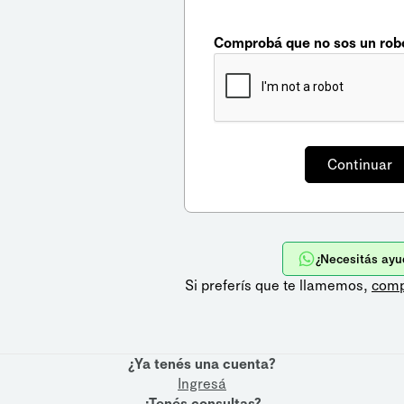
Comprobá que no sos un rob
¿Necesitás ayu
Si preferís que te llamemos,
comp
¿Ya tenés una cuenta?
Ingresá
¿Tenés consultas?