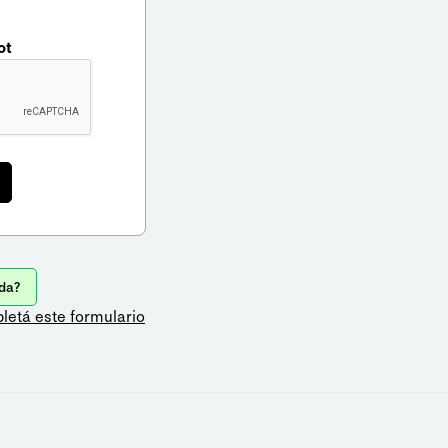
ot
da?
letá este formulario