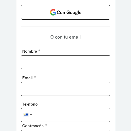
Con Google
O con tu email
*
Nombre
*
Email
Teléfono
Uruguay
+598
*
Contraseña