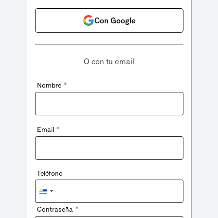
Con Google
O con tu email
*
Nombre
*
Email
Teléfono
Uruguay
+598
*
Contraseña