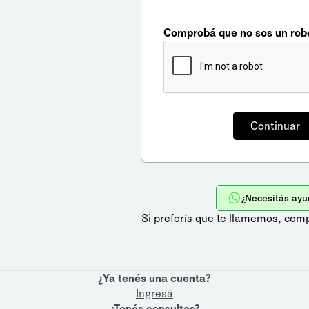
Comprobá que no sos un rob
¿Necesitás ayu
Si preferís que te llamemos,
comp
¿Ya tenés una cuenta?
Ingresá
¿Tenés consultas?