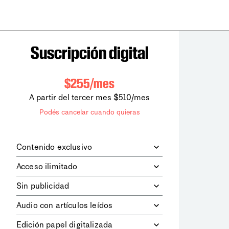
Suscripción digital
$255/mes
A partir del tercer mes $510/mes
Podés cancelar cuando quieras
Contenido exclusivo
Además de leer todos los contenidos
Acceso ilimitado
digitales de
la diaria
, podrás acceder a
los contenidos de Le Monde
Accedés sin límites a todos nuestros
Sin publicidad
diplomatique.
contenidos.
Navegá el sitio web sin espacios
Audio con artículos leídos
publicitarios.
Podrás escuchar los principales
Edición papel digitalizada
artículos del día, leídos por nuestro