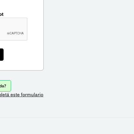
ot
da?
letá este formulario