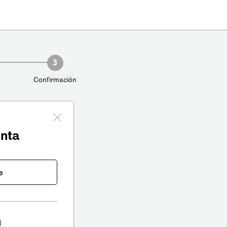
3
Confirmación
enta
e
l