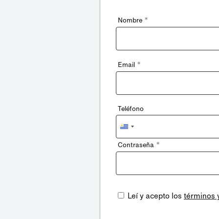
*
Nombre
*
Email
Teléfono
Uruguay
+598
*
Contraseña
Leí y acepto los
términos 