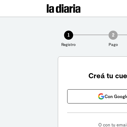
1
2
Registro
Pago
Creá tu cu
Con Googl
O con tu emai