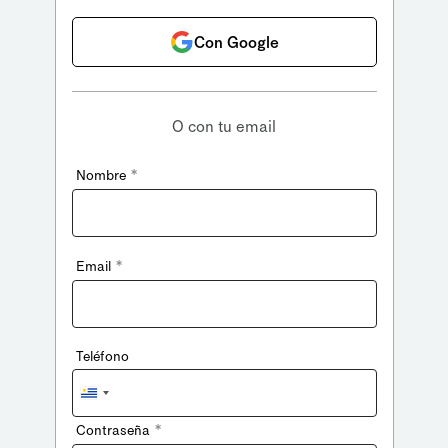
Con Google
O con tu email
*
Nombre
*
Email
Teléfono
Uruguay
+598
*
Contraseña