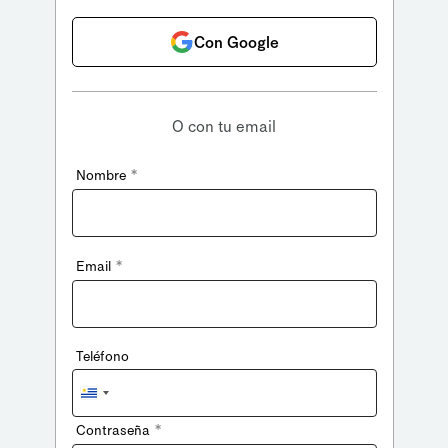
Con Google
O con tu email
*
Nombre
*
Email
Teléfono
Uruguay
+598
*
Contraseña