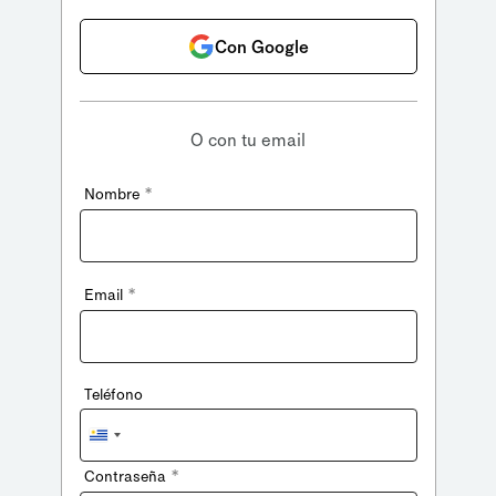
Con Google
O con tu email
*
Nombre
*
Email
Teléfono
Uruguay
+598
*
Contraseña