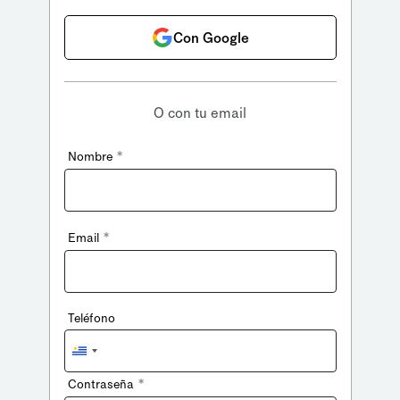
Con Google
O con tu email
*
Nombre
*
Email
Teléfono
Uruguay
+598
*
Contraseña