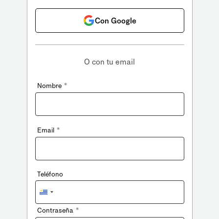
Con Google
O con tu email
*
Nombre
*
Email
Teléfono
Uruguay
+598
*
Contraseña