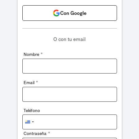
Con Google
O con tu email
*
Nombre
*
Email
Teléfono
Uruguay
+598
*
Contraseña