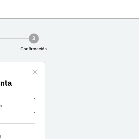
3
Confirmación
enta
e
l