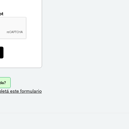
ot
da?
letá este formulario