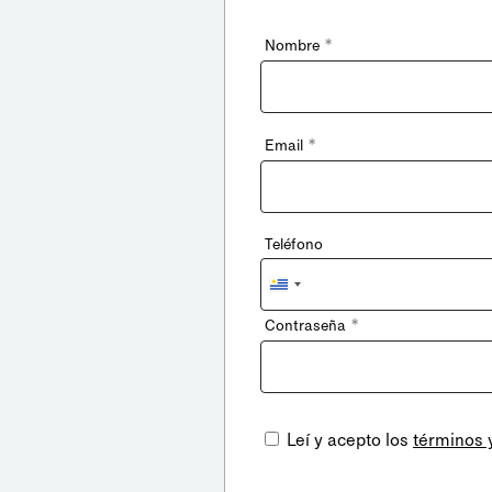
*
Nombre
*
Email
Teléfono
Uruguay
+598
*
Contraseña
Leí y acepto los
términos 