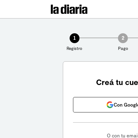
1
2
Registro
Pago
Creá tu cu
Con Googl
O con tu emai