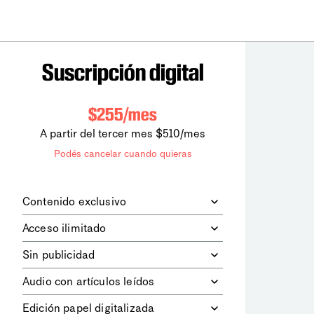
Suscripción digital
$255/mes
A partir del tercer mes $510/mes
Podés cancelar cuando quieras
Contenido exclusivo
Además de leer todos los contenidos
Acceso ilimitado
digitales de
la diaria
, podrás acceder a
los contenidos de Le Monde
Accedés sin límites a todos nuestros
Sin publicidad
diplomatique.
contenidos.
Navegá el sitio web sin espacios
Audio con artículos leídos
publicitarios.
Podrás escuchar los principales
Edición papel digitalizada
artículos del día, leídos por nuestro