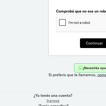
Comprobá que no sos un rob
¿Necesitás ayu
Si preferís que te llamemos,
comp
¿Ya tenés una cuenta?
Ingresá
¿Tenés consultas?