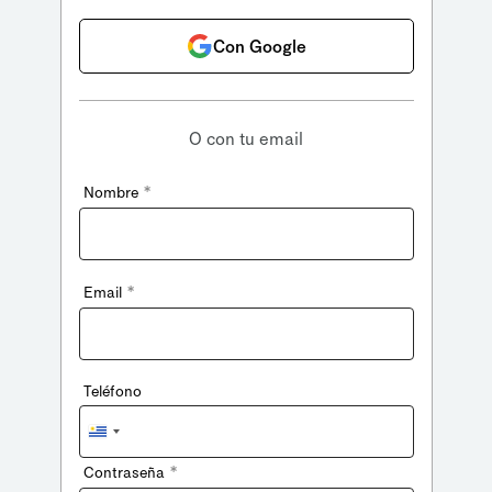
Con Google
O con tu email
*
Nombre
*
Email
Teléfono
Uruguay
+598
*
Contraseña