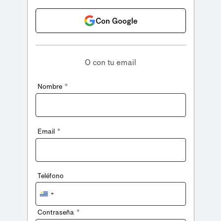
Con Google
O con tu email
*
Nombre
*
Email
Teléfono
Uruguay
+598
*
Contraseña