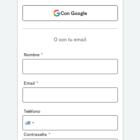
Con Google
O con tu email
*
Nombre
*
Email
Teléfono
Uruguay
+598
*
Contraseña