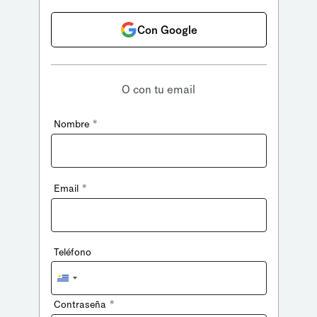
Con Google
O con tu email
*
Nombre
*
Email
Teléfono
Uruguay
+598
*
Contraseña