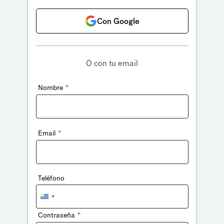
Con Google
O con tu email
*
Nombre
*
Email
Teléfono
Uruguay
+598
*
Contraseña