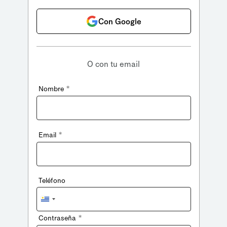
Con Google
O con tu email
*
Nombre
*
Email
Teléfono
Uruguay
+598
*
Contraseña