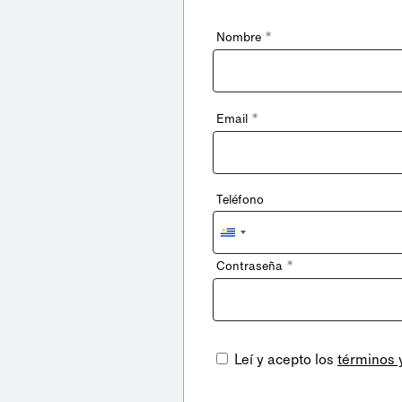
*
Nombre
*
Email
Teléfono
Uruguay
+598
*
Contraseña
Leí y acepto los
términos 