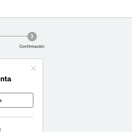
3
Confirmación
enta
e
l