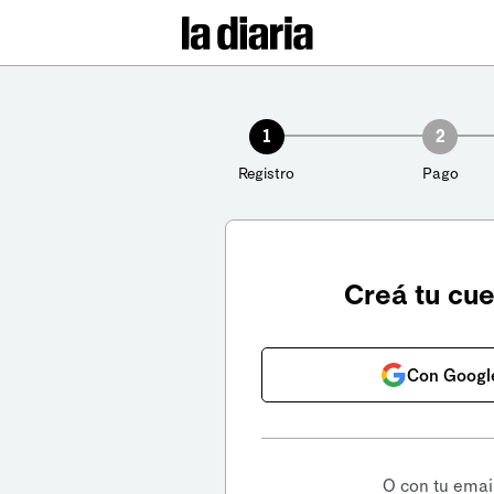
1
2
Registro
Pago
Creá tu cu
Con Googl
O con tu emai