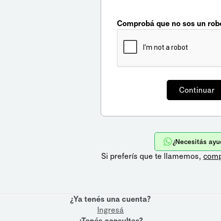
Comprobá que no sos un rob
¿Necesitás ayu
Si preferís que te llamemos,
comp
¿Ya tenés una cuenta?
Ingresá
¿Tenés consultas?