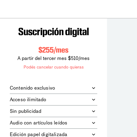
Suscripción digital
$255/mes
A partir del tercer mes $510/mes
Podés cancelar cuando quieras
Contenido exclusivo
Además de leer todos los contenidos
Acceso ilimitado
digitales de
la diaria
, podrás acceder a
los contenidos de Le Monde
Accedés sin límites a todos nuestros
Sin publicidad
diplomatique.
contenidos.
Navegá el sitio web sin espacios
Audio con artículos leídos
publicitarios.
Podrás escuchar los principales
Edición papel digitalizada
artículos del día, leídos por nuestro