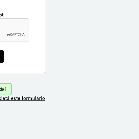
ot
da?
letá este formulario