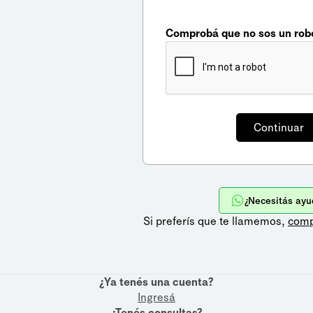
Comprobá que no sos un rob
¿Necesitás ayu
Si preferís que te llamemos,
comp
¿Ya tenés una cuenta?
Ingresá
¿Tenés consultas?