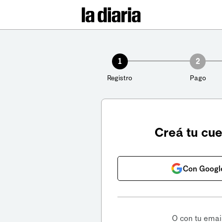
1
2
Registro
Pago
Creá tu cu
Con Googl
O con tu emai