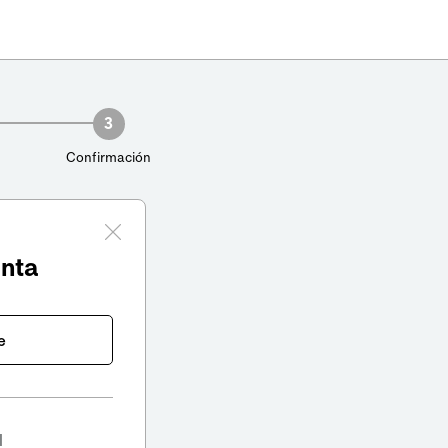
3
Confirmación
enta
e
l