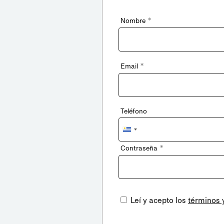
*
Nombre
*
Email
Teléfono
Uruguay
+598
*
Contraseña
Leí y acepto los
términos 