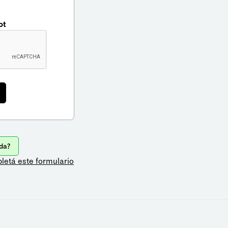
ot
da?
letá este formulario