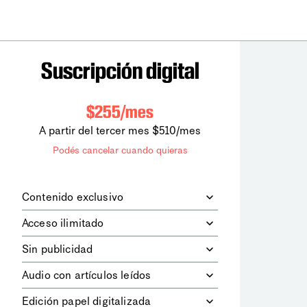
Suscripción digital
$255/mes
A partir del tercer mes $510/mes
Podés cancelar cuando quieras
Contenido exclusivo
Además de leer todos los contenidos
Acceso ilimitado
digitales de
la diaria
, podrás acceder a
los contenidos de Le Monde
Accedés sin límites a todos nuestros
Sin publicidad
diplomatique.
contenidos.
Navegá el sitio web sin espacios
Audio con artículos leídos
publicitarios.
Podrás escuchar los principales
Edición papel digitalizada
artículos del día, leídos por nuestro