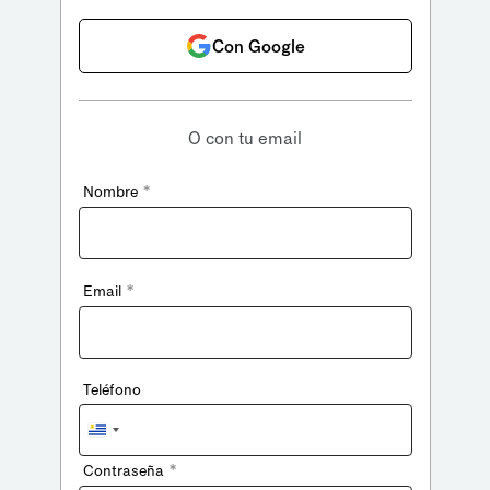
Con Google
O con tu email
*
Nombre
*
Email
Teléfono
Uruguay
+598
*
Contraseña