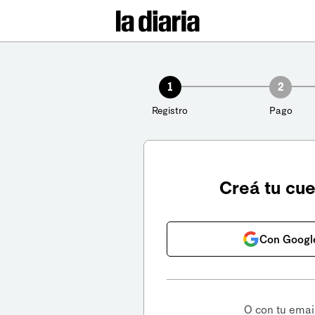
1
2
Registro
Pago
Creá tu cu
Con Googl
O con tu emai