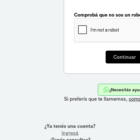
Comprobá que no sos un rob
¿Necesitás ayu
Si preferís que te llamemos,
comp
¿Ya tenés una cuenta?
Ingresá
¿Tenés consultas?