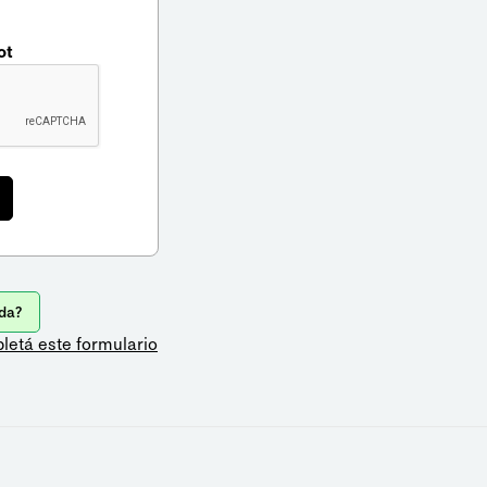
ot
da?
letá este formulario