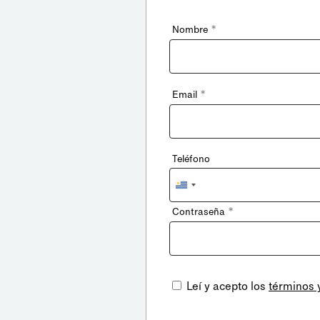
*
Nombre
*
Email
Teléfono
Uruguay
+598
*
Contraseña
Leí y acepto los
términos 