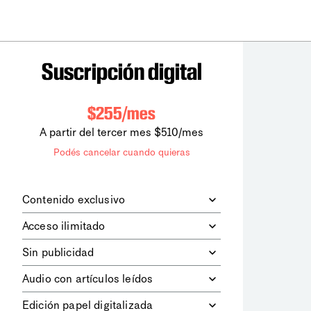
Suscripción digital
$255/mes
A partir del tercer mes $510/mes
Podés cancelar cuando quieras
Contenido exclusivo
Además de leer todos los contenidos
Acceso ilimitado
digitales de
la diaria
, podrás acceder a
los contenidos de Le Monde
Accedés sin límites a todos nuestros
Sin publicidad
diplomatique.
contenidos.
Navegá el sitio web sin espacios
Audio con artículos leídos
publicitarios.
Podrás escuchar los principales
Edición papel digitalizada
artículos del día, leídos por nuestro