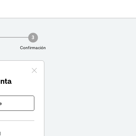
3
Confirmación
enta
e
l