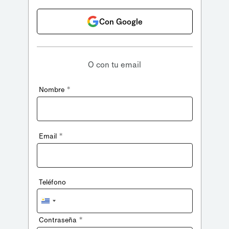
Con Google
O con tu email
*
Nombre
*
Email
Teléfono
Uruguay
+598
*
Contraseña