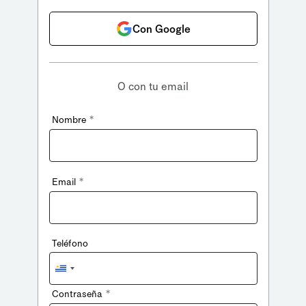
Con Google
O con tu email
*
Nombre
*
Email
Teléfono
Uruguay
+598
*
Contraseña