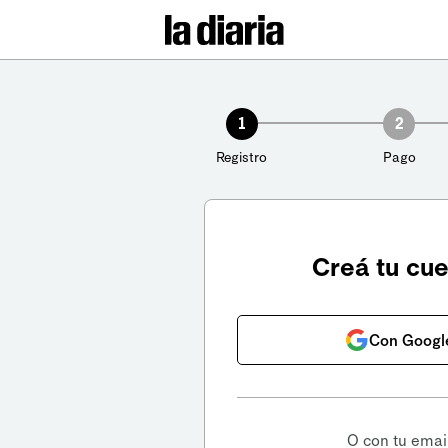
1
2
Registro
Pago
Creá tu cu
Con Googl
O con tu emai