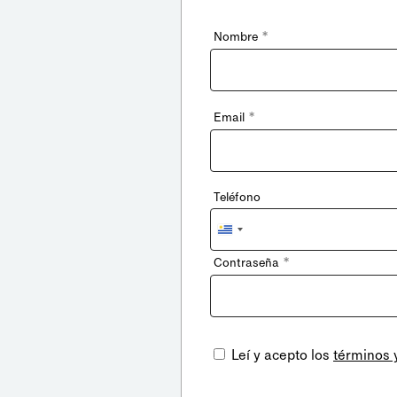
*
Nombre
*
Email
Teléfono
Uruguay
+598
*
Contraseña
Leí y acepto los
términos 