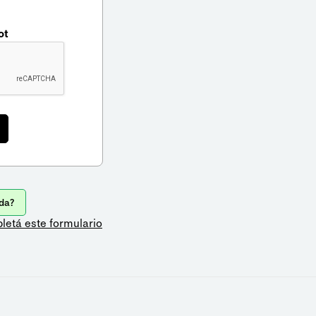
ot
da?
letá este formulario