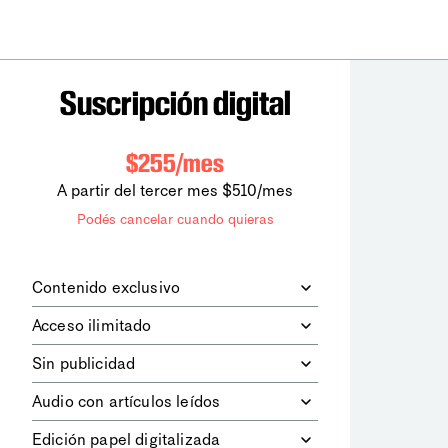
Suscripción digital
$255/mes
A partir del tercer mes $510/mes
Podés cancelar cuando quieras
Contenido exclusivo
Además de leer todos los contenidos
Acceso ilimitado
digitales de
la diaria
, podrás acceder a
los contenidos de Le Monde
Accedés sin límites a todos nuestros
Sin publicidad
diplomatique.
contenidos.
Navegá el sitio web sin espacios
Audio con artículos leídos
publicitarios.
Podrás escuchar los principales
Edición papel digitalizada
artículos del día, leídos por nuestro