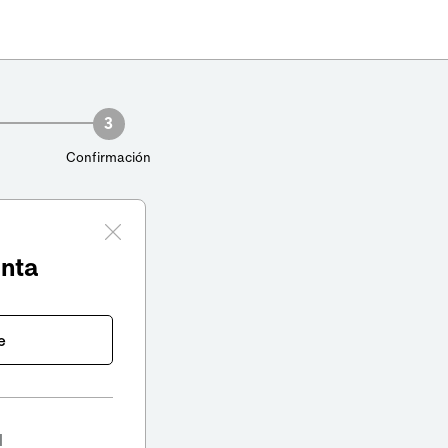
3
Confirmación
enta
e
l