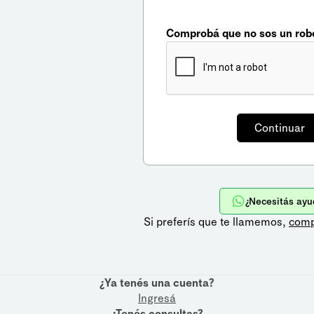
Comprobá que no sos un rob
¿Necesitás ayu
Si preferís que te llamemos,
comp
¿Ya tenés una cuenta?
Ingresá
¿Tenés consultas?