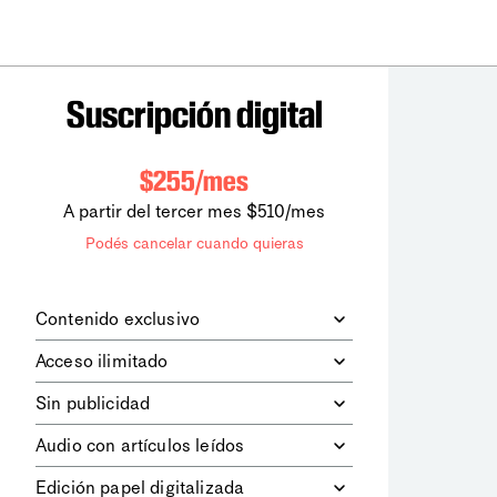
Suscripción digital
$255/mes
A partir del tercer mes $510/mes
Podés cancelar cuando quieras
Contenido exclusivo
Además de leer todos los contenidos
Acceso ilimitado
digitales de
la diaria
, podrás acceder a
los contenidos de Le Monde
Accedés sin límites a todos nuestros
Sin publicidad
diplomatique.
contenidos.
Navegá el sitio web sin espacios
Audio con artículos leídos
publicitarios.
Podrás escuchar los principales
Edición papel digitalizada
artículos del día, leídos por nuestro