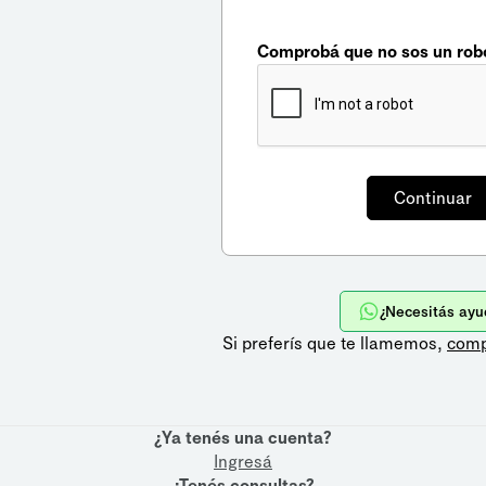
Comprobá que no sos un rob
¿Necesitás ayu
Si preferís que te llamemos,
comp
¿Ya tenés una cuenta?
Ingresá
¿Tenés consultas?