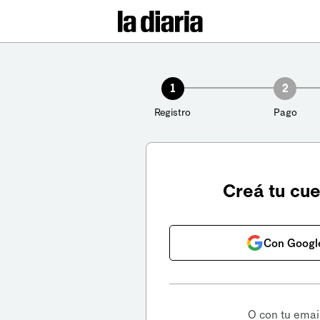
1
2
Registro
Pago
Creá tu cu
Con Googl
O con tu emai