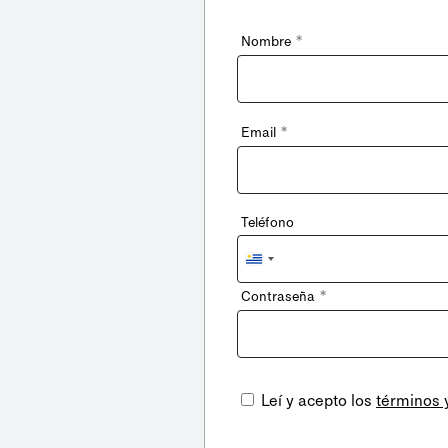
*
Nombre
*
Email
Teléfono
Uruguay
+598
*
Contraseña
Leí y acepto los
términos 