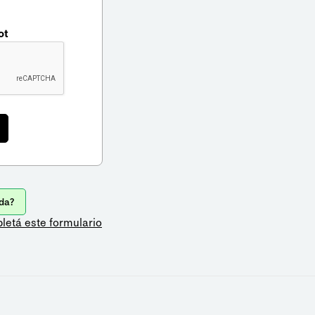
ot
da?
letá este formulario