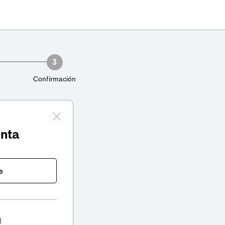
3
Confirmación
enta
e
l