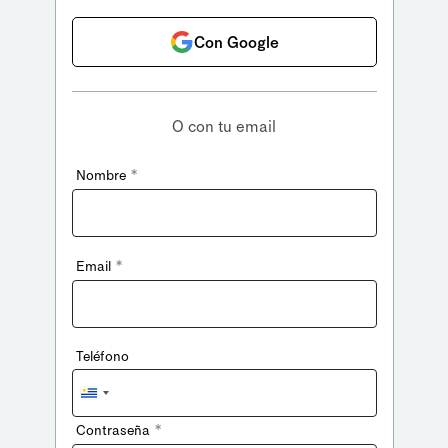
Con Google
O con tu email
*
Nombre
*
Email
Teléfono
Uruguay
+598
*
Contraseña