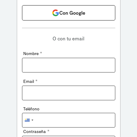
Con Google
O con tu email
*
Nombre
*
Email
Teléfono
Uruguay
+598
*
Contraseña