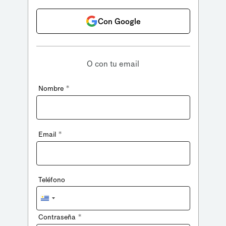
Con Google
O con tu email
*
Nombre
*
Email
Teléfono
Uruguay
+598
*
Contraseña