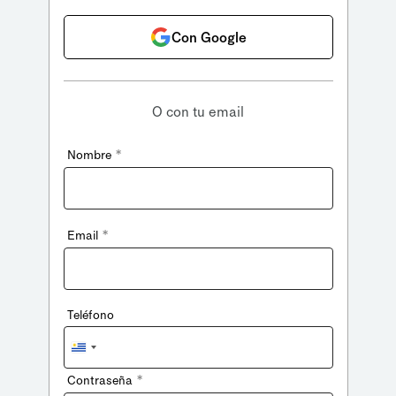
Con Google
O con tu email
*
Nombre
*
Email
Teléfono
Uruguay
+598
*
Contraseña