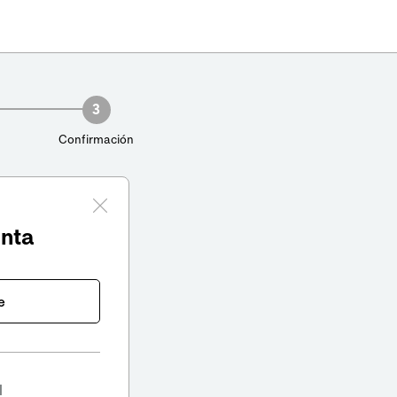
3
Confirmación
enta
e
l