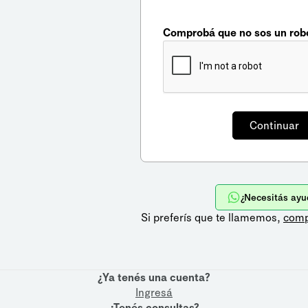
Comprobá que no sos un rob
¿Necesitás ayu
Si preferís que te llamemos,
comp
¿Ya tenés una cuenta?
Ingresá
¿Tenés consultas?