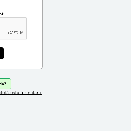
ot
da?
letá este formulario