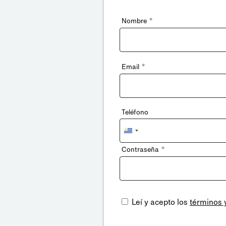
*
Nombre
*
Email
Teléfono
Uruguay
+598
*
Contraseña
Leí y acepto los
términos 