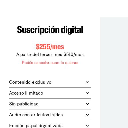
Suscripción digital
$255/mes
A partir del tercer mes $510/mes
Podés cancelar cuando quieras
Contenido exclusivo
Además de leer todos los contenidos
Acceso ilimitado
digitales de
la diaria
, podrás acceder a
los contenidos de Le Monde
Accedés sin límites a todos nuestros
Sin publicidad
diplomatique.
contenidos.
Navegá el sitio web sin espacios
Audio con artículos leídos
publicitarios.
Podrás escuchar los principales
Edición papel digitalizada
artículos del día, leídos por nuestro