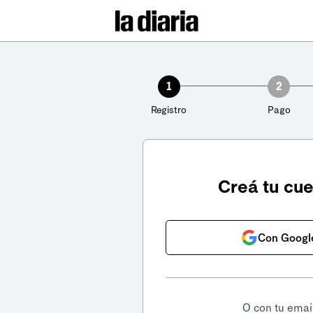
1
2
Registro
Pago
Creá tu cu
Con Googl
O con tu emai