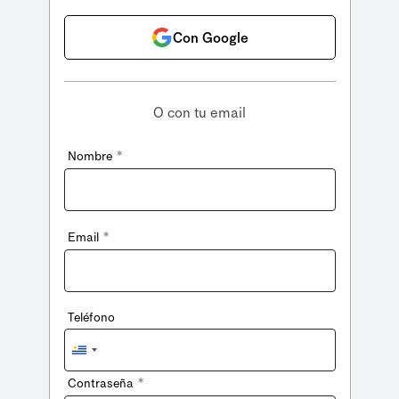
Con Google
O con tu email
*
Nombre
*
Email
Teléfono
Uruguay
+598
*
Contraseña