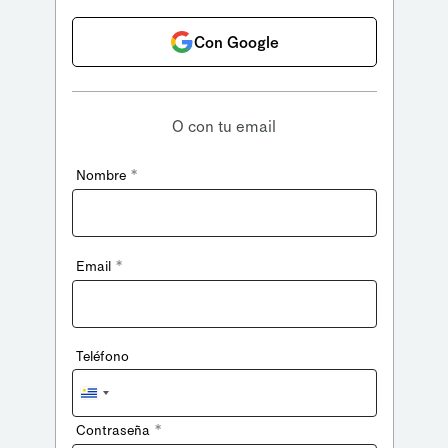
Con Google
O con tu email
*
Nombre
*
Email
Teléfono
Uruguay
+598
*
Contraseña