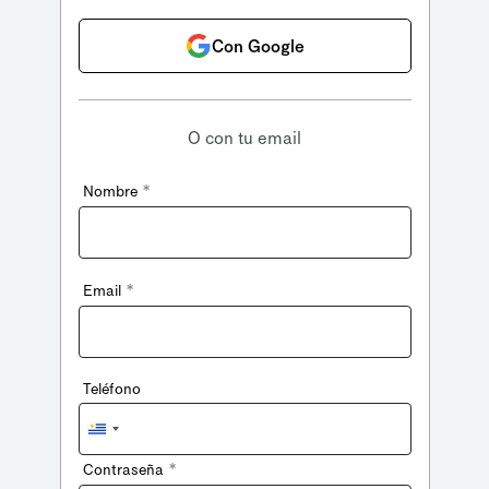
Con Google
O con tu email
*
Nombre
*
Email
Teléfono
Uruguay
+598
*
Contraseña