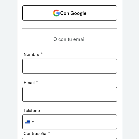
Con Google
O con tu email
*
Nombre
*
Email
Teléfono
Uruguay
+598
*
Contraseña