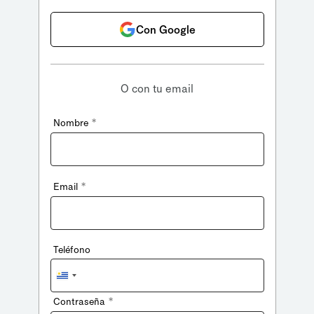
Con Google
O con tu email
*
Nombre
*
Email
Teléfono
Uruguay
+598
*
Contraseña