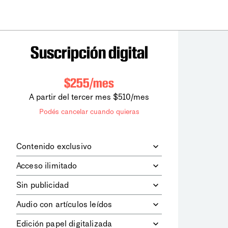
Suscripción digital
$255/mes
A partir del tercer mes $510/mes
Podés cancelar cuando quieras
Contenido exclusivo
Además de leer todos los contenidos
Acceso ilimitado
digitales de
la diaria
, podrás acceder a
los contenidos de Le Monde
Accedés sin límites a todos nuestros
Sin publicidad
diplomatique.
contenidos.
Navegá el sitio web sin espacios
Audio con artículos leídos
publicitarios.
Podrás escuchar los principales
Edición papel digitalizada
artículos del día, leídos por nuestro