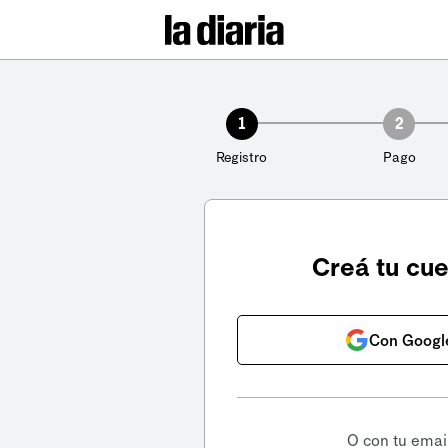
1
2
Registro
Pago
Creá tu cu
Con Googl
O con tu emai