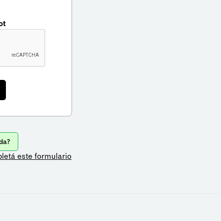
ot
da?
letá este formulario