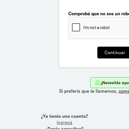
Comprobá que no sos un rob
¿Necesitás ayu
Si preferís que te llamemos,
comp
¿Ya tenés una cuenta?
Ingresá
¿Tenés consultas?