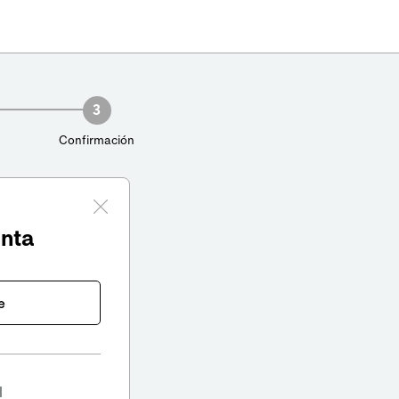
3
Confirmación
enta
e
l