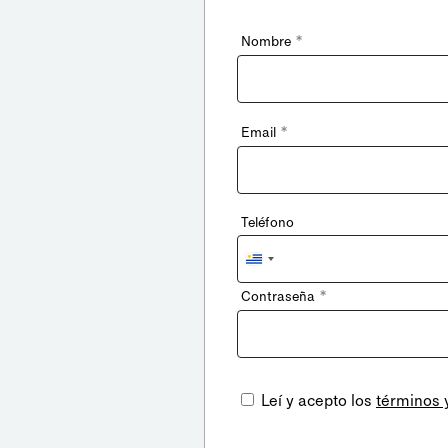
*
Nombre
*
Email
Teléfono
Uruguay
+598
*
Contraseña
Leí y acepto los
términos 