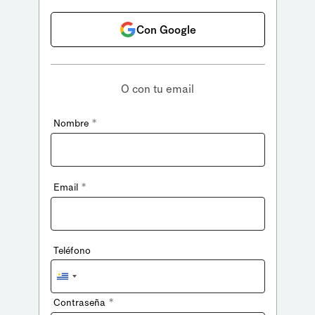
Con Google
O con tu email
*
Nombre
*
Email
Teléfono
Uruguay
+598
*
Contraseña