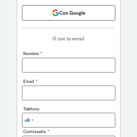
Con Google
O con tu email
*
Nombre
*
Email
Teléfono
Uruguay
+598
*
Contraseña