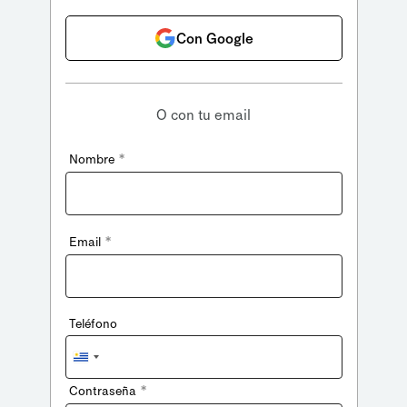
Con Google
O con tu email
*
Nombre
*
Email
Teléfono
Uruguay
+598
*
Contraseña