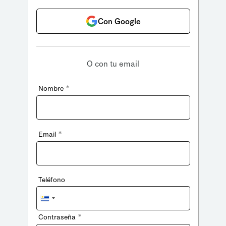
Con Google
O con tu email
*
Nombre
*
Email
Teléfono
Uruguay
+598
*
Contraseña